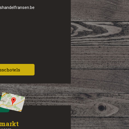
ashandelfransen.be
sschotels
 markt