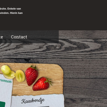
bsite. Enkele van
vinden. Hierin kan
te
Contact
ersonen
Kaasbordje