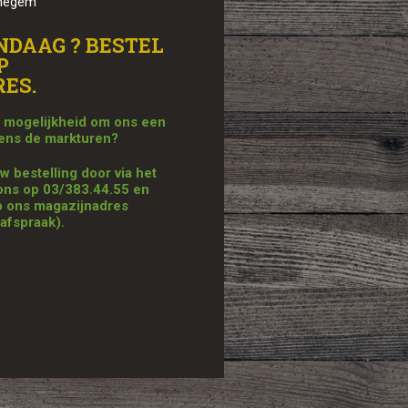
ijnegem
NDAAG ? BESTEL
P
ES.
de mogelijkheid om ons een
dens de markturen?
 bestelling door via het
 ons op 03/383.44.55 en
op ons magazijnadres
afspraak).