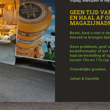
Vrijdag: Marktplein te W
GEEN TIJD VA
EN HAAL AF O
MAGAZIJNADR
Beste, bent u niet in 
bezoek te brengen tij
Geen probleem, geef uw
bestelformulier of bel
haal uw bestelling af 
tussen 15u en 17u (op 
Vriendelijke groeten,
Johan & Daniëlla