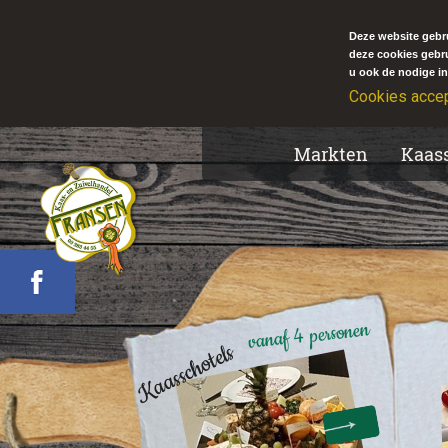
Deze website gebru
deze cookies gebr
u ook de nodige in
Cookies acce
Markten
Kaas
vanaf 4 personen
Kaasschotels