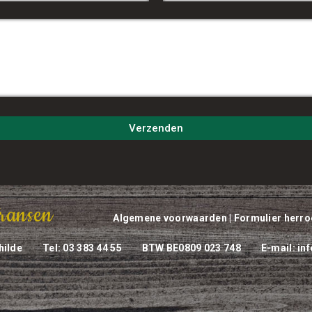
ransen
Algemene voorwaarden
|
Formulier herro
hilde
Tel: 03 383 44 55
BTW BE0809 023 748
E-mail:
in